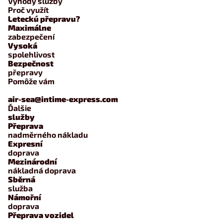
Výhody služby
Proč využít
Leteckú přepravu?
Maximálne
zabezpečení
Vysoká
spolehlivost
Bezpečnost
přepravy
Pomôže vám
air-sea@intime-express.com
Ďalšie
služby
Přeprava
nadměrného nákladu
Expresní
doprava
Mezinárodní
nákladná doprava
Sběrná
služba
Námořní
doprava
Přeprava vozidel