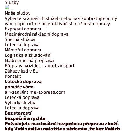
Služby
Naše služby
Vyberte si z našich služeb nebo nás kontaktujte a my
vám doporučíme nejefektivnější možnost dopravy.
Expresní doprava
Mezinárodní nákladní doprava
Sběrná služba
Letecká doprava
Námořní doprava
Logistika a skladování
Nadrozměrná přeprava
Přeprava vozidel – autotransport
Zákazy jízd v EU
Kontakt
Letecká doprava
pomôže vám:
air-sea@intime-express.com
Letecká doprava
Výhody služby
Letecká doprava
Bez starostí
bezpečně a rychle
Požadujete maximálně bezpečnou přepravu zboží,
kdy Vaši zásilku naložíte s vědomím, že bez Vašich