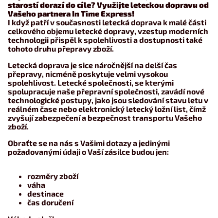
starostí dorazí do cíle? Využijte leteckou dopravu od
Vašeho partnera In Time Express!
I když patří v současnosti letecká doprava k malé části
celkového objemu letecké dopravy, vzestup moderních
technologii přispěl k spolehlivosti a dostupnosti také
tohoto druhu přepravy zboží.
Letecká doprava je sice náročnější na delší čas
přepravy, nicméně poskytuje velmi vysokou
spolehlivost. Letecké společnosti, se kterými
spolupracuje naše přepravní společnosti, zavádí nové
technologické postupy, jako jsou sledování stavu letu v
reálném čase nebo elektronický letecký ložní list, čímž
zvyšují zabezpečení a bezpečnost transportu Vašeho
zboží.
Obraťte se na nás s Vašimi dotazy a jedinými
požadovanými údaji o Vaší zásilce budou jen:
rozměry zboží
váha
destinace
čas doručení