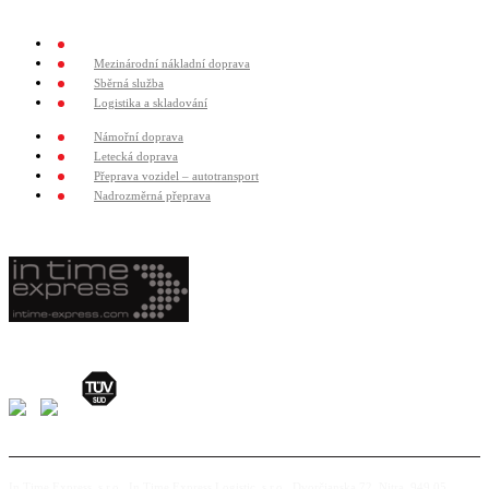
Služby
Expresní doprava
Mezinárodní nákladní doprava
Sběrná služba
Logistika a skladování
Námořní doprava
Letecká doprava
Přeprava vozidel – autotransport
Nadrozměrná přeprava
In Time Express, s.r.o., In Time Express Logistic, s.r.o., Dvorčianska 72, Nitra, 949 05,