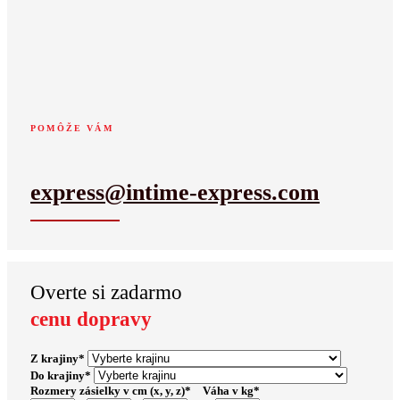
Optimální
řešení
POMÔŽE VÁM
express@intime-express.com
Overte si zadarmo
cenu dopravy
Z krajiny
*
Do krajiny
*
Rozmery zásielky v cm (x, y, z)
*
Váha v kg
*