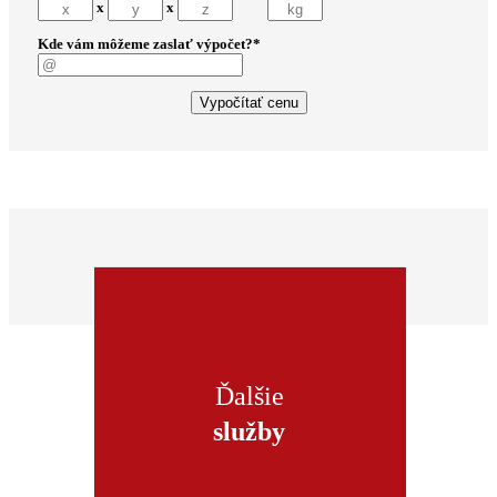
x
x
Kde vám môžeme zaslať výpočet?
*
Vypočítať cenu
Ďalšie
služby