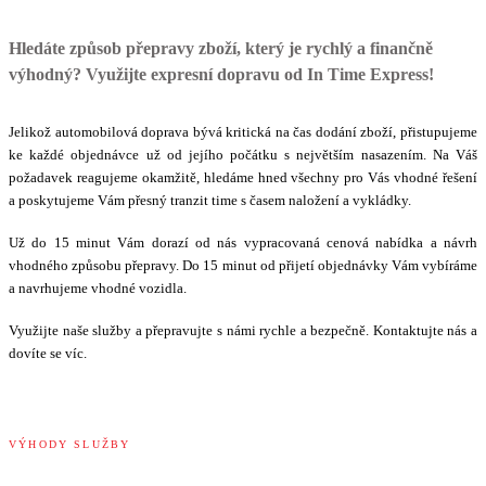
Hledáte způsob přepravy zboží, který je rychlý a finančně
výhodný? Využijte expresní dopravu od In Time Express!
Jelikož automobilová doprava bývá kritická na čas dodání zboží, přistupujeme
ke každé objednávce už od jejího počátku s největším nasazením. Na Váš
požadavek reagujeme okamžitě, hledáme hned všechny pro Vás vhodné řešení
a poskytujeme Vám přesný tranzit time s časem naložení a vykládky.
Už do 15 minut Vám dorazí od nás vypracovaná cenová nabídka a návrh
vhodného způsobu přepravy. Do 15 minut od přijetí objednávky Vám vybíráme
a navrhujeme vhodné vozidla.
Využijte naše služby a přepravujte s námi rychle a bezpečně. Kontaktujte nás a
dovíte se víc.
VÝHODY SLUŽBY