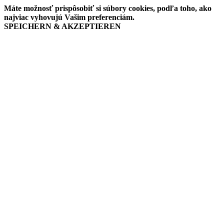
Máte možnosť prispôsobiť si súbory cookies, podľa toho, ako
najviac vyhovujú Vašim preferenciám.
SPEICHERN & AKZEPTIEREN