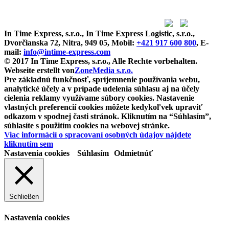
In Time Express, s.r.o., In Time Express Logistic, s.r.o.,
Dvorčianska 72, Nitra, 949 05, Mobil:
+421 917 600 800
, E-
mail:
info@intime-express.com
© 2017 In Time Express, s.r.o., Alle Rechte vorbehalten.
Webseite erstellt von
ZoneMedia s.r.o.
Pre základnú funkčnosť, spríjemnenie používania webu,
analytické účely a v prípade udelenia súhlasu aj na účely
cielenia reklamy využívame súbory cookies. Nastavenie
vlastných preferencií cookies môžete kedykoľvek upraviť
odkazom v spodnej časti stránok. Kliknutím na “Súhlasím”,
súhlasíte s použitím cookies na webovej stránke.
Viac informácií o spracovaní osobných údajov nájdete
kliknutím sem
Nastavenia cookies
Súhlasím
Odmietnúť
Schließen
Nastavenia cookies