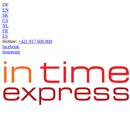
DE
EN
SK
CS
NL
FR
ES
Hotline:
+421 917 600 800
facebook
instagram