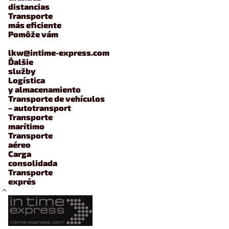
distancias
Transporte
más eficiente
Pomôže vám
lkw@intime-express.com
Ďalšie
služby
Logística
y almacenamiento
Transporte de vehículos
– autotransport
Transporte
marítimo
Transporte
aéreo
Carga
consolidada
Transporte
exprés