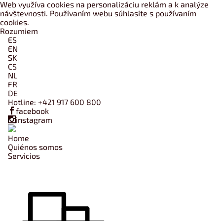
Web využíva cookies na personalizáciu reklám a k analýze
návštevnosti. Používaním webu súhlasíte s používaním
cookies
.
Rozumiem
ES
EN
SK
CS
NL
FR
DE
Hotline:
+421 917 600 800
facebook
instagram
Home
Quiénos somos
Servicios