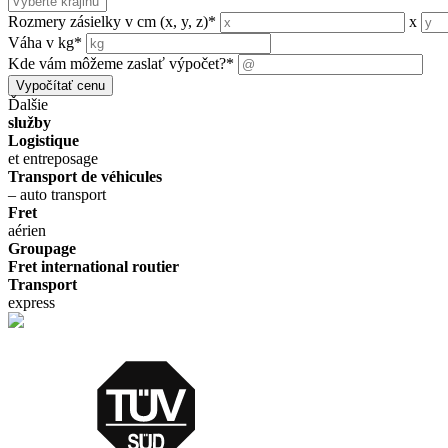
Rozmery zásielky v cm (x, y, z)
*
x
Váha v kg
*
Kde vám môžeme zaslať výpočet?
*
Vypočítať cenu
Ďalšie
služby
Logistique
et entreposage
Transport de véhicules
– auto transport
Fret
aérien
Groupage
Fret international routier
Transport
express