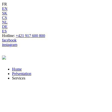
FR
EN
SK
CS
NL
DE
ES
Hotline:
+421 917 600 800
facebook
instagram
Home
Présentation
Services