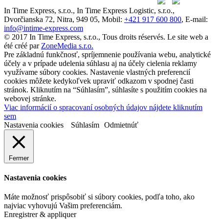
In Time Express, s.r.o., In Time Express Logistic, s.r.o.,
Dvorčianska 72, Nitra, 949 05, Mobil:
+421 917 600 800
, E-mail:
info@intime-express.com
© 2017 In Time Express, s.r.o., Tous droits réservés. Le site web a
été créé par
ZoneMedia s.r.o.
Pre základnú funkčnosť, spríjemnenie používania webu, analytické
účely a v prípade udelenia súhlasu aj na účely cielenia reklamy
využívame súbory cookies. Nastavenie vlastných preferencií
cookies môžete kedykoľvek upraviť odkazom v spodnej časti
stránok. Kliknutím na “Súhlasím”, súhlasíte s použitím cookies na
webovej stránke.
Viac informácií o spracovaní osobných údajov nájdete kliknutím
sem
Nastavenia cookies
Súhlasím
Odmietnúť
Fermer
Nastavenia cookies
Máte možnosť prispôsobiť si súbory cookies, podľa toho, ako
najviac vyhovujú Vašim preferenciám.
Enregistrer & appliquer