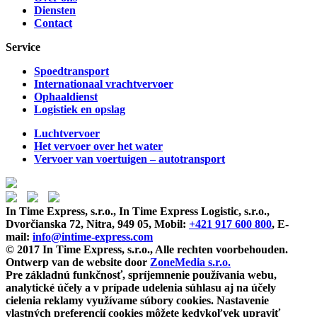
Diensten
Contact
Service
Spoedtransport
Internationaal vrachtvervoer
Ophaaldienst
Logistiek en opslag
Luchtvervoer
Het vervoer over het water
Vervoer van voertuigen – autotransport
In Time Express, s.r.o., In Time Express Logistic, s.r.o.,
Dvorčianska 72, Nitra, 949 05, Mobil:
+421 917 600 800
, E-
mail:
info@intime-express.com
© 2017 In Time Express, s.r.o., Alle rechten voorbehouden.
Ontwerp van de website door
ZoneMedia s.r.o.
Pre základnú funkčnosť, spríjemnenie používania webu,
analytické účely a v prípade udelenia súhlasu aj na účely
cielenia reklamy využívame súbory cookies. Nastavenie
vlastných preferencií cookies môžete kedykoľvek upraviť