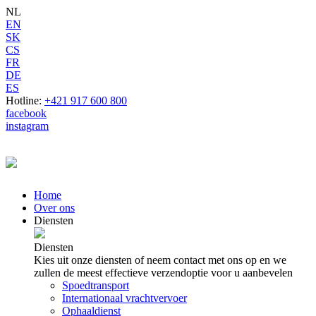
NL
EN
SK
CS
FR
DE
ES
Hotline:
+421 917 600 800
facebook
instagram
Home
Over ons
Diensten
Diensten
Kies uit onze diensten of neem contact met ons op en we
zullen de meest effectieve verzendoptie voor u aanbevelen
Spoedtransport
Internationaal vrachtvervoer
Ophaaldienst