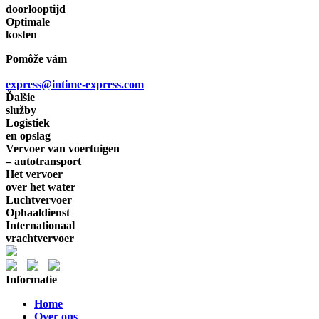
doorlooptijd
Optimale
kosten
Pomôže vám
express@intime-express.com
Ďalšie
služby
Logistiek
en opslag
Vervoer van voertuigen
– autotransport
Het vervoer
over het water
Luchtvervoer
Ophaaldienst
Internationaal
vrachtvervoer
Informatie
Home
Over ons