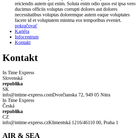
reiciendis autem qui enim. Soluta enim odio quos est ipsa vero
ducimus officiis voluptas corrupti dolores aut dolores
necessitatibus voluptas doloremque autem eaque voluptates
facere id et voluptatem minima eos temporibus eveniet.
pokračovať
Kariéra
Infocentrum
Kontakt
Kontakt
In Time Express
Slovenská
republika
SK
info@intime-express.com
Dvorčianska 72, 949 05 Nitra
In Time Express
Česká
republika
CZ
info@intime-express.cz
Klimentská 1216/46
110 00, Praha 1
AIR & SEA