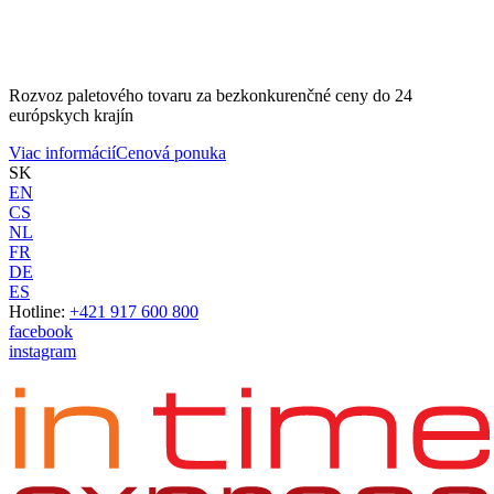
Rozvoz paletového tovaru za bezkonkurenčné ceny do 24
európskych krajín
Viac informácií
Cenová ponuka
SK
EN
CS
NL
FR
DE
ES
Hotline:
+421 917 600 800
facebook
instagram