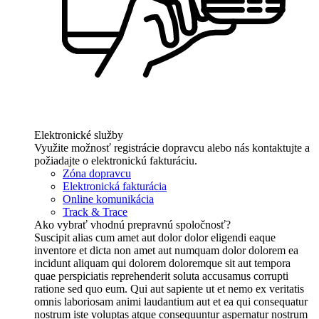
Elektronické služby
Využite možnosť registrácie dopravcu alebo nás kontaktujte a
požiadajte o elektronickú fakturáciu.
Zóna dopravcu
Elektronická fakturácia
Online komunikácia
Track & Trace
Ako vybrať vhodnú prepravnú spoločnosť?
Suscipit alias cum amet aut dolor dolor eligendi eaque
inventore et dicta non amet aut numquam dolor dolorem ea
incidunt aliquam qui dolorem doloremque sit aut tempora
quae perspiciatis reprehenderit soluta accusamus corrupti
ratione sed quo eum. Qui aut sapiente ut et nemo ex veritatis
omnis laboriosam animi laudantium aut et ea qui consequatur
nostrum iste voluptas atque consequuntur aspernatur nostrum