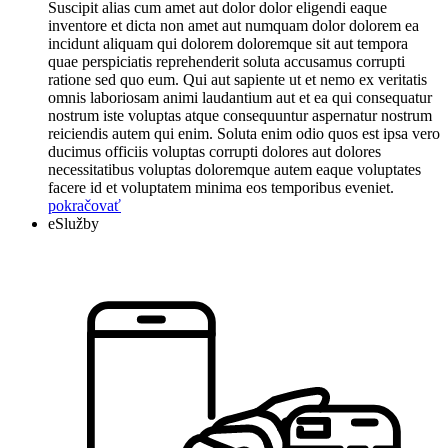
Suscipit alias cum amet aut dolor dolor eligendi eaque
inventore et dicta non amet aut numquam dolor dolorem ea
incidunt aliquam qui dolorem doloremque sit aut tempora
quae perspiciatis reprehenderit soluta accusamus corrupti
ratione sed quo eum. Qui aut sapiente ut et nemo ex veritatis
omnis laboriosam animi laudantium aut et ea qui consequatur
nostrum iste voluptas atque consequuntur aspernatur nostrum
reiciendis autem qui enim. Soluta enim odio quos est ipsa vero
ducimus officiis voluptas corrupti dolores aut dolores
necessitatibus voluptas doloremque autem eaque voluptates
facere id et voluptatem minima eos temporibus eveniet.
pokračovať
eSlužby