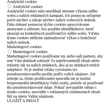
Analytické cookies
Analytické cookies
Analytické cookies nám umožňujú meranie výkonu nášho
webu a našich reklamných kampaní. Ich pomocou určujeme
počet návštev a zdroje návštev našich webových stránok.
Dáta získané pomocou týchto cookies spracovávame
anonymne a súhrnne, bez použitia identifikátorov, ktoré
ukazujú na konkrétnych používateľov nášho webu. Vďaka
týmto cookies môžeme optimalizovať výkon a funkčnosť
našich stránok.
Marketingové cookies
Marketingové cookies
Marketingové cookies používame my alebo naši partneri, aby
sme Vám dokázali zobraziť čo najrelevantnejší obsah alebo
reklamy tak na našich stránkach, ako aj na stránkach tretích
subjektov. To je možné vďaka vytváraniu tzv.
pseudonymizovaného profilu podľa vašich záujmov. Ale
nebojte sa, týmto profilovaním spravidla nie je možná
bezprostredná identifikácia Vašej osoby, pretože sú používané
iba pseudonymizované údaje. Pokiaľ nevyjadríte súhlas s
týmito cookies, neuvidíte v reklamných oznámeniach obsah
šitý na mieru Vašim záujmom.
ULOŽIŤ A PRIJAŤ