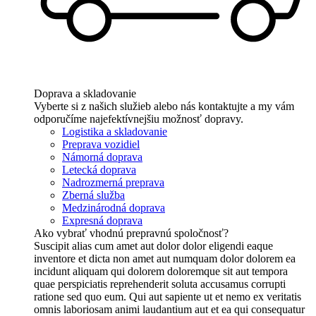
Doprava a skladovanie
Vyberte si z našich služieb alebo nás kontaktujte a my vám
odporučíme najefektívnejšiu možnosť dopravy.
Logistika a skladovanie
Preprava vozidiel
Námorná doprava
Letecká doprava
Nadrozmerná preprava
Zberná služba
Medzinárodná doprava
Expresná doprava
Ako vybrať vhodnú prepravnú spoločnosť?
Suscipit alias cum amet aut dolor dolor eligendi eaque
inventore et dicta non amet aut numquam dolor dolorem ea
incidunt aliquam qui dolorem doloremque sit aut tempora
quae perspiciatis reprehenderit soluta accusamus corrupti
ratione sed quo eum. Qui aut sapiente ut et nemo ex veritatis
omnis laboriosam animi laudantium aut et ea qui consequatur