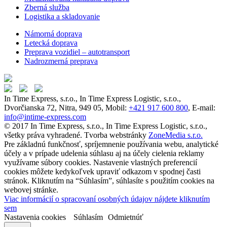
Zberná služba
Logistika a skladovanie
Námorná doprava
Letecká doprava
Preprava vozidiel – autotransport
Nadrozmerná preprava
In Time Express, s.r.o., In Time Express Logistic, s.r.o.,
Dvorčianska 72, Nitra, 949 05, Mobil:
+421 917 600 800
, E-mail:
info@intime-express.com
© 2017 In Time Express, s.r.o., In Time Express Logistic, s.r.o.,
všetky práva vyhradené. Tvorba webstránky
ZoneMedia s.r.o.
Pre základnú funkčnosť, spríjemnenie používania webu, analytické
účely a v prípade udelenia súhlasu aj na účely cielenia reklamy
využívame súbory cookies. Nastavenie vlastných preferencií
cookies môžete kedykoľvek upraviť odkazom v spodnej časti
stránok. Kliknutím na “Súhlasím”, súhlasíte s použitím cookies na
webovej stránke.
Viac informácií o spracovaní osobných údajov nájdete kliknutím
sem
Nastavenia cookies
Súhlasím
Odmietnúť