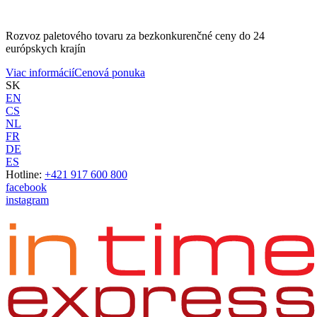
Rozvoz paletového tovaru za bezkonkurenčné ceny do 24
európskych krajín
Viac informácií
Cenová ponuka
SK
EN
CS
NL
FR
DE
ES
Hotline:
+421 917 600 800
facebook
instagram