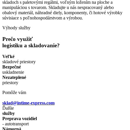
skladoch s paletovými regálmi, voľným ložením na ploche a
manipuláciou s tovarom. Skladujte u nás nespracovaný alebo
obalový materiál, náhradné diely, komponenty, či hotové výrobky
súvisiace s poľnohospodárstvom a výrobou.
Výhody služby
Prečo využiť
logistiku a skladovanie?
Veľké
skladové priestory
Bezpečné
uskladnenie
Nezateplené
priestory
Pomôže vám
sklad@intime-express.com
Ďalšie
služby
Preprava vozidiel
- autotransport
Námorná