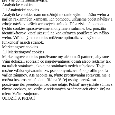
pre Vás čo najzaujímavejšie.
Analytické cookies
Analytické cookies
Analytické cookies nám umožňujú meranie výkonu nášho webu a
našich reklamných kampaní. Ich pomocou určujeme počet návštev a
zdroje návštev našich webových stránok. Dáta získané pomocou
týchto cookies spracovávame anonymne a súhrnne, bez použitia
identifikátorov, ktoré ukazujú na konkrétnych používateľov nášho
webu. Vďaka týmto cookies môžeme optimalizovať výkon a
funkčnosť našich stránok.
Marketingové cookies
Marketingové cookies
Marketingové cookies používame my alebo naši partneri, aby sme
Vám dokázali zobraziť čo najrelevantnejší obsah alebo reklamy tak
na našich stránkach, ako aj na stránkach tretích subjektov. To je
možné vďaka vytváraniu tzv. pseudonymizovaného profilu podľa
vašich záujmov. Ale nebojte sa, týmto profilovaním spravidla nie je
možná bezprostredná identifikácia Vašej osoby, pretože sú
používané iba pseudonymizované údaje. Pokiaľ nevyjadríte súhlas s
týmito cookies, neuvidíte v reklamných oznámeniach obsah šitý na
mieru Vašim záujmom.
ULOŽIŤ A PRIJAŤ