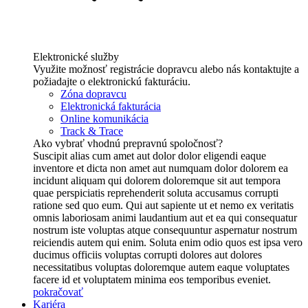
Elektronické služby
Využite možnosť registrácie dopravcu alebo nás kontaktujte a
požiadajte o elektronickú fakturáciu.
Zóna dopravcu
Elektronická fakturácia
Online komunikácia
Track & Trace
Ako vybrať vhodnú prepravnú spoločnosť?
Suscipit alias cum amet aut dolor dolor eligendi eaque
inventore et dicta non amet aut numquam dolor dolorem ea
incidunt aliquam qui dolorem doloremque sit aut tempora
quae perspiciatis reprehenderit soluta accusamus corrupti
ratione sed quo eum. Qui aut sapiente ut et nemo ex veritatis
omnis laboriosam animi laudantium aut et ea qui consequatur
nostrum iste voluptas atque consequuntur aspernatur nostrum
reiciendis autem qui enim. Soluta enim odio quos est ipsa vero
ducimus officiis voluptas corrupti dolores aut dolores
necessitatibus voluptas doloremque autem eaque voluptates
facere id et voluptatem minima eos temporibus eveniet.
pokračovať
Kariéra