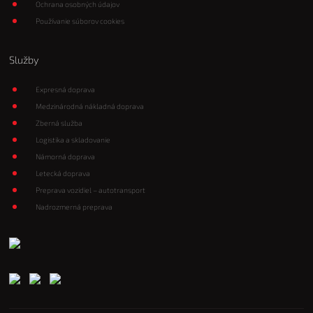
Ochrana osobných údajov
Používanie súborov cookies
Služby
Expresná doprava
Medzinárodná nákladná doprava
Zberná služba
Logistika a skladovanie
Námorná doprava
Letecká doprava
Preprava vozidiel – autotransport
Nadrozmerná preprava