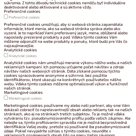
súkromia. Z tohto dôvodu technické cookies nemôžu byť individuálne
deaktivované alebo aktivované a sú aktívne vždy.
Preferenčné cookies
Preferenčné cookies
Preferenčné cookies umožňujú, aby si webová stránka zapamätala
informácie, ktoré menia, ako sa webová stránka správa alebo ako
vyzerá. Je to napríklad Vami preferovaný jazyk, mena, obľúbené alebo
naposledy prezerané produkty a pod. Vďaka týmto cookies Vám
môžeme odporučiť na webe produkty a ponuky, ktoré budú pre Vás čo
najzaujímavejšie.
Analytické cookies
Analytické cookies
Analytické cookies nám umožňujú meranie výkonu nášho webu a našich
reklamných kampaní. Ich pomocou určujeme počet návštev a zdroje
návštev našich webových stránok. Dáta získané pomocou týchto
cookies spracovávame anonymne a súhrnne, bez použitia
identifikátorov, ktoré ukazujú na konkrétnych používateľov nášho
webu. Vďaka týmto cookies môžeme optimalizovať výkon a funkčnosť
našich stránok.
Marketingové cookies
Marketingové cookies
Marketingové cookies používame my alebo naši partneri, aby sme Vám
dokázali zobraziť čo najrelevantnejší obsah alebo reklamy tak na našich
stránkach, ako aj na stránkach tretích subjektov. To je možné vďaka
vytváraniu tzv. pseudonymizovaného profilu podľa vašich záujmov. Ale
nebojte sa, týmto profilovaním spravidla nie je možná bezprostredná
identifikácia Vašej osoby, pretože sú používané iba pseudonymizované
údaje. Pokiaľ nevyjadríte súhlas s týmito cookies, neuvidíte v
reklamných oznámeniach obsah šitý na mieru Vašim záujmom.