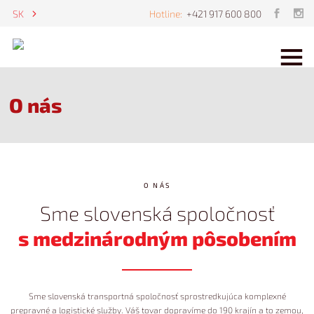
E
ES
SK
Hotline:
+421 917 600 800
O nás
O NÁS
Sme slovenská spoločnosť
s medzinárodným pôsobením
Sme slovenská transportná spoločnosť sprostredkujúca komplexné
prepravné a logistické služby. Váš tovar dopravíme do 190 krajín a to zemou,