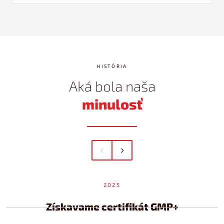
HISTÓRIA
Aká bola naša
minulosť
2025
Získavame certifikát GMP+