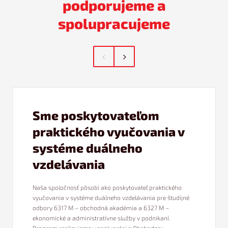
podporujeme a
spolupracujeme
Sme poskytovateľom
praktického vyučovania v
systéme duálneho
vzdelávania
Naša spoločnosť pôsobí ako poskytovateľ praktického
vyučovania v systéme duálneho vzdelávania pre študijné
odbory 6317 M – obchodná akadémia a 6327 M –
ekonomické a administratívne služby v podnikaní.