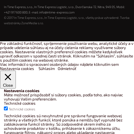
In Time Express, s.r.o., In Time Express Logistic, s.r.o., Dvorčianska 72, Nitra, 949 05, Mobil:
+421 917 600 800
, E-mail:
info@intime-express.com
© 2017 In Time Express, s.r.o., In Time Express Logistic, s.r.o., všetky práva vyhradené. Tvorba
webstránky
ZoneMedia s.r.o.
Pre základnú funkčnosť, spríjemnenie používania webu, analytické účely a v
prípade udelenia súhlasu aj na účely cielenia reklamy využívame súbory
cookies. Nastavenie vlastných preferencií cookies môžete kedykoľvek
upraviť odkazom v spodnej časti stránok. Kliknutím na “Súhlasím”, súhlasíte
s použitím cookies na webovej stránke.
Viac informácií o spracovaní osobných údajov nájdete kliknutím sem
Nastavenia cookies
Súhlasím
Odmietnúť
Close
Nastavenia cookies
Máte možnosť prispôsobiť si súbory cookies, podľa toho, ako najviac
vyhovujú Vašim preferenciám.
Technické cookies
Technické cookies
Technické cookies sú nevyhnutné pre správne fungovanie webovej
stránky a všetkých funkcií, ktoré ponúka a nemôžu byť vypnuté bez
zablokovania funkcií stránky. Sú zodpovedné okrem iného za
uchovávanie produktov v košíku, prihlásenie k zákazníckemu účtu,
fungovanie filtrov, nákupný proces alebo ukladanie nastavenia