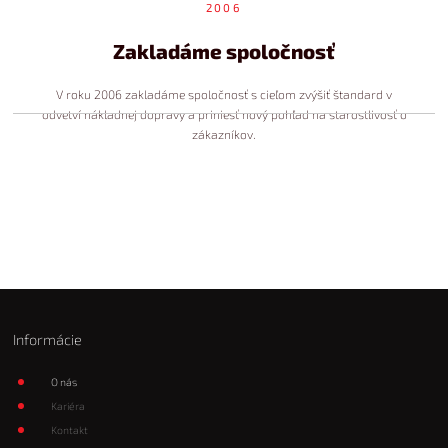
2006
Zakladáme spoločnosť
V roku 2006 zakladáme spoločnosť s cieľom zvýšiť štandard v
odvetví nákladnej dopravy a priniesť nový pohľad na starostlivosť o
zákazníkov.
Informácie
O nás
Kariéra
Kontakt