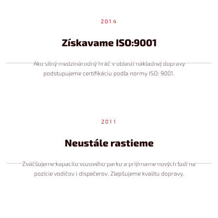
2014
Získavame ISO:9001
Ako silný medzinárodný hráč v oblasti nákladnej dopravy
podstupujeme certifikáciu podľa normy ISO: 9001.
2011
Neustále rastieme
Zväčšujeme kapacitu vozového parku a prijímame nových ľudí na
pozície vodičov i dispečerov. Zlepšujeme kvalitu dopravy.