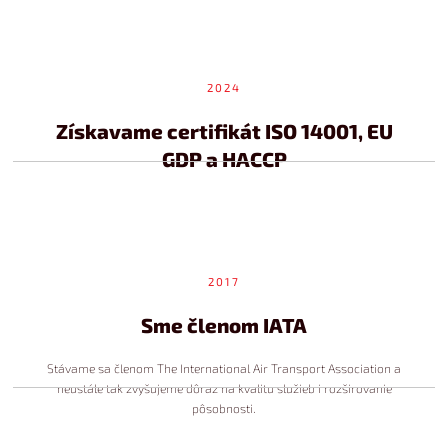
2024
Získavame certifikát ISO 14001, EU
GDP a HACCP
2017
Sme členom IATA
Stávame sa členom The International Air Transport Association a
neustále tak zvyšujeme dôraz na kvalitu služieb i rozširovanie
pôsobnosti.