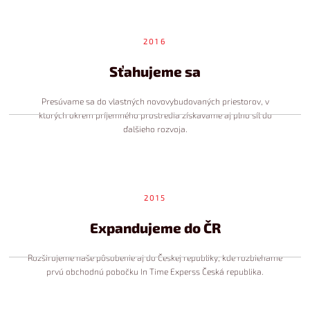
2016
Sťahujeme sa
Presúvame sa do vlastných novovybudovaných priestorov, v
ktorých okrem príjemného prostredia získavame aj plno síl do
ďalšieho rozvoja.
2015
Expandujeme do ČR
Rozširujeme naše pôsobenie aj do Českej republiky, kde rozbiehame
prvú obchodnú pobočku In Time Experss Česká republika.