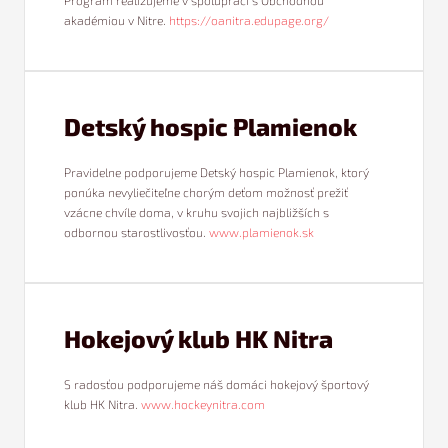
Program realizujeme v spolupráci s Obchodnou
akadémiou v Nitre.
https://oanitra.edupage.org/
Detský hospic Plamienok
Pravidelne podporujeme Detský hospic Plamienok, ktorý
ponúka nevyliečiteľne chorým deťom možnosť prežiť
vzácne chvíle doma, v kruhu svojich najbližších s
odbornou starostlivosťou.
www.plamienok.sk
Hokejový klub HK Nitra
S radosťou podporujeme náš domáci hokejový športový
klub HK Nitra.
www.hockeynitra.com