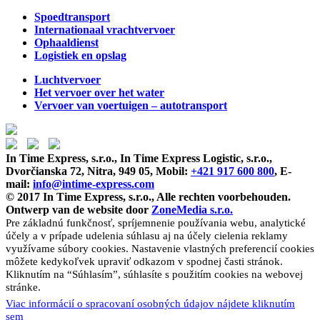
Spoedtransport
Internationaal vrachtvervoer
Ophaaldienst
Logistiek en opslag
Luchtvervoer
Het vervoer over het water
Vervoer van voertuigen – autotransport
In Time Express, s.r.o., In Time Express Logistic, s.r.o.,
Dvorčianska 72, Nitra, 949 05, Mobil:
+421 917 600 800
, E-
mail:
info@intime-express.com
© 2017 In Time Express, s.r.o., Alle rechten voorbehouden.
Ontwerp van de website door
ZoneMedia s.r.o.
Pre základnú funkčnosť, spríjemnenie používania webu, analytické
účely a v prípade udelenia súhlasu aj na účely cielenia reklamy
využívame súbory cookies. Nastavenie vlastných preferencií cookies
môžete kedykoľvek upraviť odkazom v spodnej časti stránok.
Kliknutím na “Súhlasím”, súhlasíte s použitím cookies na webovej
stránke.
Viac informácií o spracovaní osobných údajov nájdete kliknutím
sem