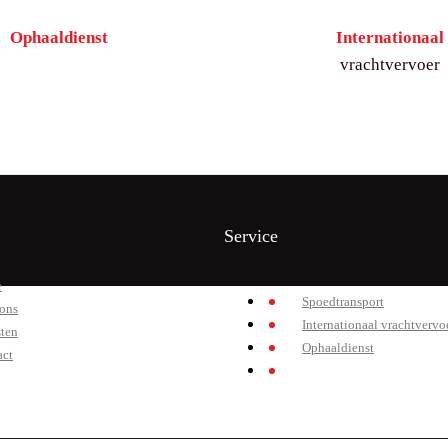
Ophaaldienst
Internationaal
vrachtvervoer
Service
e
Spoedtransport
ons
Internationaal vrachtvervo
ten
Ophaaldienst
act
Logistiek en opslag