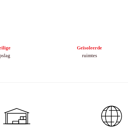
eilige
Geïsoleerde
pslag
ruimtes