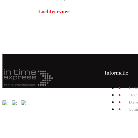
Luchtvervoer
Informatie
Hom
Over 
Diens
Cont