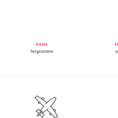
Grote
V
bergruimten
o