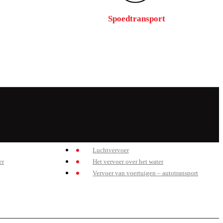
Spoedtransport
Luchtvervoer
er
Het vervoer over het water
Vervoer van voertuigen – autotransport