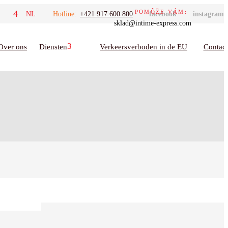
POMÔŽE VÁM:
NL
EN
SK
Hotline:
CS
FR
+421 917 600 800
DE
ES
facebook
instagram
sklad@intime-express.com
Over ons
Diensten
Verkeersverboden in de EU
Contact