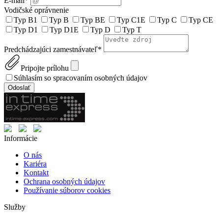
E-mail
*
Vodičské oprávnenie
Typ B1
Typ B
Typ BE
Typ C1E
Typ C
Typ CE
Typ D1
Typ D1E
Typ D
Typ T
Predchádzajúci zamestnávateľ
*
Pripojte prílohu
Súhlasím so spracovaním osobných údajov
Odoslať
Informácie
O nás
Kariéra
Kontakt
Ochrana osobných údajov
Používanie súborov cookies
Služby