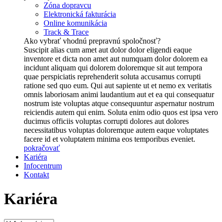
Zóna dopravcu
Elektronická fakturácia
Online komunikácia
Track & Trace
Ako vybrať vhodnú prepravnú spoločnosť?
Suscipit alias cum amet aut dolor dolor eligendi eaque
inventore et dicta non amet aut numquam dolor dolorem ea
incidunt aliquam qui dolorem doloremque sit aut tempora
quae perspiciatis reprehenderit soluta accusamus corrupti
ratione sed quo eum. Qui aut sapiente ut et nemo ex veritatis
omnis laboriosam animi laudantium aut et ea qui consequatur
nostrum iste voluptas atque consequuntur aspernatur nostrum
reiciendis autem qui enim. Soluta enim odio quos est ipsa vero
ducimus officiis voluptas corrupti dolores aut dolores
necessitatibus voluptas doloremque autem eaque voluptates
facere id et voluptatem minima eos temporibus eveniet.
pokračovať
Kariéra
Infocentrum
Kontakt
Kariéra