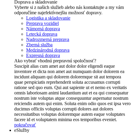
Doprava a skladovanie
Vyberte si z našich služieb alebo nás kontaktujte a my vám
odporučíme najefektívnejšiu možnosť dopravy.
Logistika a skladovanie
Preprava vozidiel
Námorná doprava
Letecká doprava
Nadrozmerná preprava
Zberná služba
Medzinárodná doprava
Expresná doprava
Ako vybrať vhodnú prepravnú spoločnosť?
Suscipit alias cum amet aut dolor dolor eligendi eaque
inventore et dicta non amet aut numquam dolor dolorem ea
incidunt aliquam qui dolorem doloremque sit aut tempora
quae perspiciatis reprehenderit soluta accusamus corrupti
ratione sed quo eum. Qui aut sapiente ut et nemo ex veritatis
omnis laboriosam animi laudantium aut et ea qui consequatur
nostrum iste voluptas atque consequuntur aspernatur nostrum
reiciendis autem qui enim. Soluta enim odio quos est ipsa vero
ducimus officiis voluptas corrupti dolores aut dolores
necessitatibus voluptas doloremque autem eaque voluptates
facere id et voluptatem minima eos temporibus eveniet.
pokračovať
eSlužby