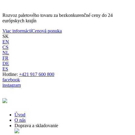
Rozvoz paletového tovaru za bezkonkurenčné ceny do 24
európskych krajín
Viac informácií
Cenová ponuka
SK
EN
CS
NL
FR
DE
ES
Hotline:
+421 917 600 800
facebook
instagram
Úvod
O nás
Doprava a skladovanie