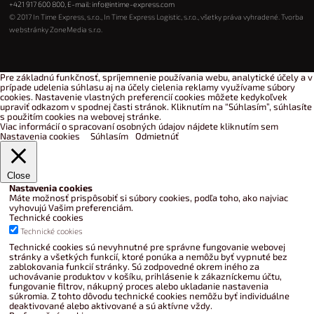
+421 917 600 800
, E-mail:
info@intime-express.com
© 2017 In Time Express, s.r.o., In Time Express Logistic, s.r.o., všetky práva vyhradené. Tvorba
webstránky
ZoneMedia s.r.o.
Pre základnú funkčnosť, spríjemnenie používania webu, analytické účely a v
prípade udelenia súhlasu aj na účely cielenia reklamy využívame súbory
cookies. Nastavenie vlastných preferencií cookies môžete kedykoľvek
upraviť odkazom v spodnej časti stránok. Kliknutím na “Súhlasím”, súhlasíte
s použitím cookies na webovej stránke.
Viac informácií o spracovaní osobných údajov nájdete kliknutím sem
Nastavenia cookies
Súhlasím
Odmietnúť
Close
Nastavenia cookies
Máte možnosť prispôsobiť si súbory cookies, podľa toho, ako najviac
vyhovujú Vašim preferenciám.
Technické cookies
Technické cookies
Technické cookies sú nevyhnutné pre správne fungovanie webovej
stránky a všetkých funkcií, ktoré ponúka a nemôžu byť vypnuté bez
zablokovania funkcií stránky. Sú zodpovedné okrem iného za
uchovávanie produktov v košíku, prihlásenie k zákazníckemu účtu,
fungovanie filtrov, nákupný proces alebo ukladanie nastavenia
súkromia. Z tohto dôvodu technické cookies nemôžu byť individuálne
deaktivované alebo aktivované a sú aktívne vždy.