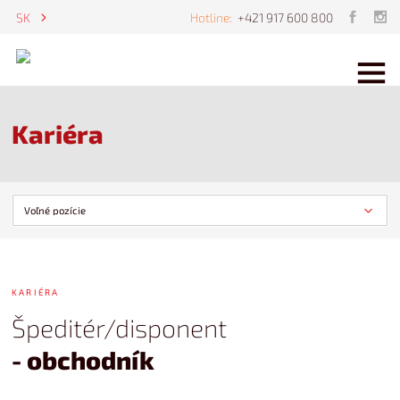
E
ES
SK
Hotline:
+421 917 600 800
Kariéra
KARIÉRA
Špeditér/disponent
- obchodník