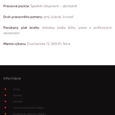
Pracovná pozícia:
Špeditér/disponent – obchodník
Druh pracovného pomeru:
plný úväzok, živnosť
Ponúkaný plat brutto:
dohodou podľa dĺžky praxe a profesijných
skúseností
Miesto výkonu:
Dvorčianska 72, 949 05, Nitra
Informácie
O nás
Kariéra
Kontakt
Ochrana osobných údajov
Používanie súborov cookies