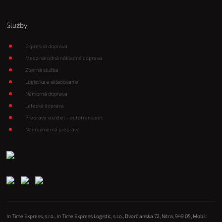
Služby
Expresná doprava
Medzinárodná nákladná doprava
Zberná služba
Logistika a skladovanie
Námorná doprava
Letecká doprava
Preprava vozidiel – autotransport
Nadrozmerná preprava
In Time Express, s.r.o., In Time Express Logistic, s.r.o., Dvorčianska 72, Nitra, 949 05, Mobil: