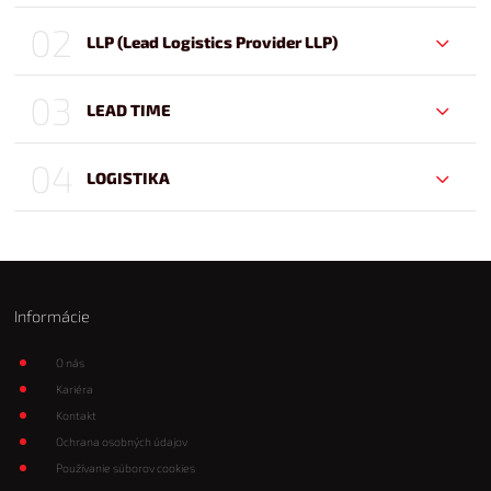
02
LLP (Lead Logistics Provider LLP)
03
LEAD TIME
04
LOGISTIKA
Informácie
O nás
Kariéra
Kontakt
Ochrana osobných údajov
Používanie súborov cookies