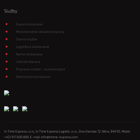
Služby
Expresná doprava
Medzinárodná nákladná doprava
Zberná služba
Logistika a skladovanie
Námorná doprava
Letecká doprava
Preprava vozidiel – autotransport
Nadrozmerná preprava
In Time Express, s.r.o., In Time Express Logistic, s.r.o., Dvorčianska 72, Nitra, 949 05, Mobil:
+421 917 600 800
, E-mail:
info@intime-express.com