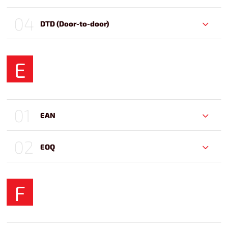
04
DTD (Door-to-door)
E
01
EAN
02
EOQ
F