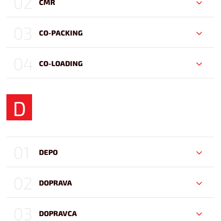
02
CMR
03
CO-PACKING
04
CO-LOADING
D
01
DEPO
02
DOPRAVA
03
DOPRAVCA