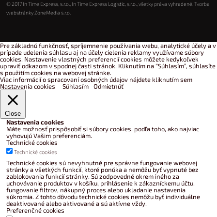
© 2017 In Time Express, s.r.o., In Time Express Logistic, s.r.o., všetky práva vyhradené. Tvorba
webstránky
ZoneMedia s.r.o.
Pre základnú funkčnosť, spríjemnenie používania webu, analytické účely a v
prípade udelenia súhlasu aj na účely cielenia reklamy využívame súbory
cookies. Nastavenie vlastných preferencií cookies môžete kedykoľvek
upraviť odkazom v spodnej časti stránok. Kliknutím na “Súhlasím”, súhlasíte
s použitím cookies na webovej stránke.
Viac informácií o spracovaní osobných údajov nájdete kliknutím sem
Nastavenia cookies
Súhlasím
Odmietnúť
Close
Nastavenia cookies
Máte možnosť prispôsobiť si súbory cookies, podľa toho, ako najviac
vyhovujú Vašim preferenciám.
Technické cookies
Technické cookies
Technické cookies sú nevyhnutné pre správne fungovanie webovej
stránky a všetkých funkcií, ktoré ponúka a nemôžu byť vypnuté bez
zablokovania funkcií stránky. Sú zodpovedné okrem iného za
uchovávanie produktov v košíku, prihlásenie k zákazníckemu účtu,
fungovanie filtrov, nákupný proces alebo ukladanie nastavenia
súkromia. Z tohto dôvodu technické cookies nemôžu byť individuálne
deaktivované alebo aktivované a sú aktívne vždy.
Preferenčné cookies