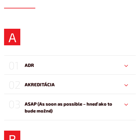
A
01
ADR
02
AKREDITÁCIA
03
ASAP (As soon as possible – hneď ako to
bude možné)
B