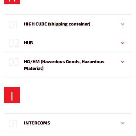
01
HIGH CUBE (shipping container)
02
HUB
03
HG/HM (Hazardous Goods, Hazardous
Material)
I
01
INTERCOMS