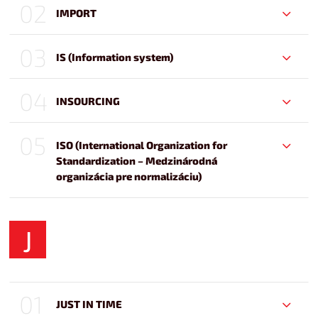
02
IMPORT
03
IS (Information system)
04
INSOURCING
05
ISO (International Organization for
Standardization – Medzinárodná
organizácia pre normalizáciu)
J
01
JUST IN TIME