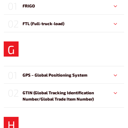
01
FRIGO
02
FTL (Full-truck-load)
G
01
GPS – Global Positioning System
02
GTIN (Global Tracking Identification
Number/Global Trade Item Number)
H